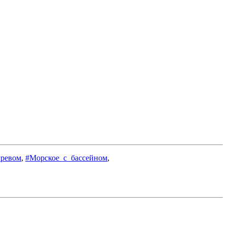
гревом
,
#Морское_с_бассейном
,