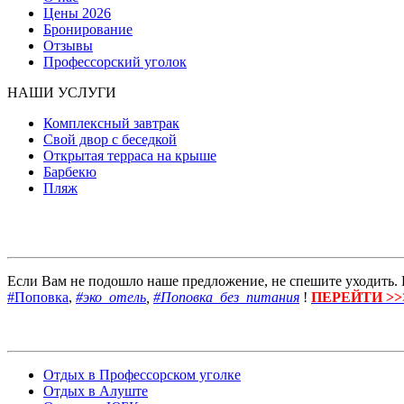
Цены 2026
Бронирование
Отзывы
Профессорский уголок
НАШИ УСЛУГИ
Комплексный завтрак
Свой двор с беседкой
Открытая терраса на крыше
Барбекю
Пляж
Если Вам не подошло наше предложение, не спешите уходить. 
#Поповка
,
#эко_отель
,
#Поповка_без_питания
!
ПЕРЕЙТИ >>
Отдых в Профессорском уголке
Отдых в Алуште