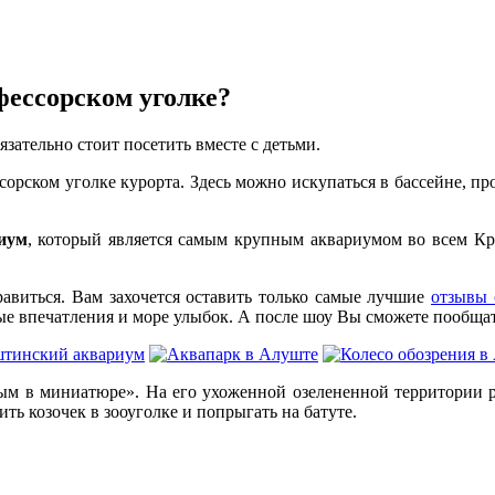
фессорском уголке?
зательно стоит посетить вместе с детьми.
орском уголке курорта. Здесь можно искупаться в бассейне, про
иум
, который является самым крупным аквариумом во всем Кры
правиться. Вам захочется оставить только самые лучшие
отзывы 
 впечатления и море улыбок. А после шоу Вы сможете пообщатьс
Крым в миниатюре». На его ухоженной озелененной территории
ь козочек в зооуголке и попрыгать на батуте.