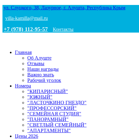
ул. Слуцкого, 38, Лазурное, г. Алушта, Республика Крым
villa-kamilla@mail.ru
+7 (978) 112-95-57
Контакты
Главная
Об Алуште
Отзывы
Наши награды
Важно знать
Рабочий уголок
Номера
"КИПАРИСНЫЙ"
"ЮЖНЫЙ"
"ЛАСТОЧКИНО ГНЕЗДО"
"ПРОФЕССОРСКИЙ"
"СЕМЕЙНАЯ СТУДИЯ"
"ПАНОРАМНЫЙ"
"СВЕТЛЫЙ СЕМЕЙНЫЙ"
"АПАРТАМЕНТЫ"
Цены 2026