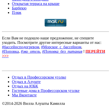
Открытая терраса на крыше
Барбекю
Пляж
Если Вам не подошло наше предложение, не спешите
уходить. Посмотрите другие интересные варианты от нас:
#бассейнсподогревом
,
#Морское_с_бассейном
,
#Поповка
,
#эко_отель
,
#Поповка_без_питания
!
ПЕРЕЙТИ
>>>
Отдых в Профессорском уголке
Отдых в Алуште
Отдых на ЮБК
Гостевые дома в Профессорском уголке
Мы Вконтакте
©2014-2026 Вилла Алушты Камилла