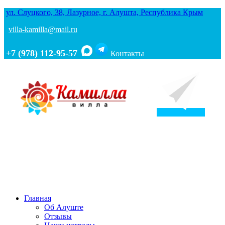
ул. Слуцкого, 38, Лазурное, г. Алушта, Республика Крым
villa-kamilla@mail.ru
+7 (978) 112-95-57
Контакты
Главная
Об Алуште
Отзывы