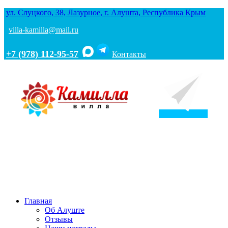
ул. Слуцкого, 38, Лазурное, г. Алушта, Республика Крым
villa-kamilla@mail.ru
+7 (978) 112-95-57
Контакты
Главная
Об Алуште
Отзывы