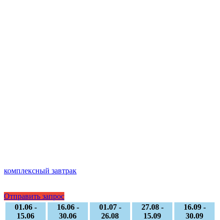
комплексный завтрак
Отправить запрос
01.06 -
16.06 -
01.07 -
27.08 -
16.09 -
15.06
30.06
26.08
15.09
30.09